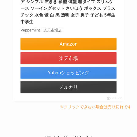
ア シンプル 左きき 箱型 薄型 箱タイプ スリムケ
ース ソーイングセット さいほう ボックス プラス
チック 水色 紫 白 黒 透明 女子 男子 子ども 5年生
中学生
PepperMint 楽天市場店
Amazon
楽天市場
Yahooショッピング
メルカリ
ポチップ
※クリックできない場合は売り切れです