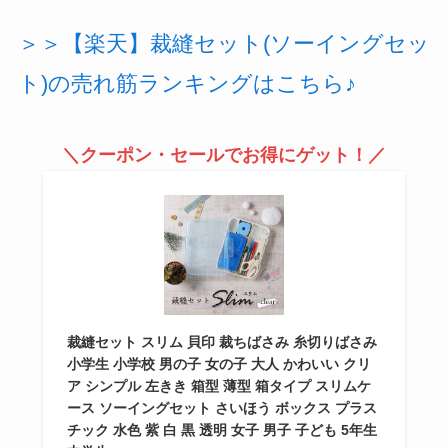
＞＞【楽天】裁縫セット(ソーイングセッ
ト)の売れ筋ランキングはこちら♪
＼クーポン・セールでお得にゲット！／
裁縫セット スリム 貝印 裁ちばさみ 糸切りばさみ
小学生 小学校 男の子 女の子 大人 かわいい クリ
ア シンプル 左きき 箱型 薄型 箱タイプ スリムケ
ース ソーイングセット さいほう ボックス プラス
チック 水色 紫 白 黒 透明 女子 男子 子ども 5年生