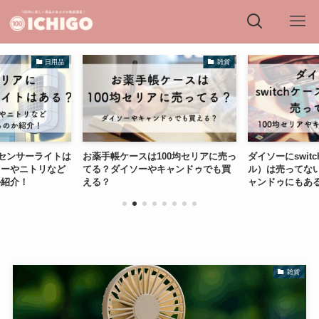
日用品
雑貨
感センサーライトは
お薬手帳ケースは100均セリアに売っ
ダイソーにswit
ターやニトリなど
てる？ダイソーやキャンドゥでも買
ル）は売ってない
か紹介！
える？
ャンドゥにもあ
雑貨